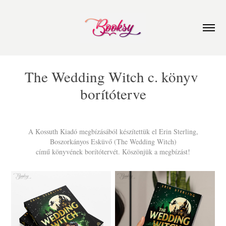
The Wedding Witch c. könyv 
borítóterve
A Kossuth Kiadó megbízásából készítettük el Erin Sterling,
Boszorkányos Esküvő (The Wedding Witch)
című könyvének borítótervét. Köszönjük a megbízást!